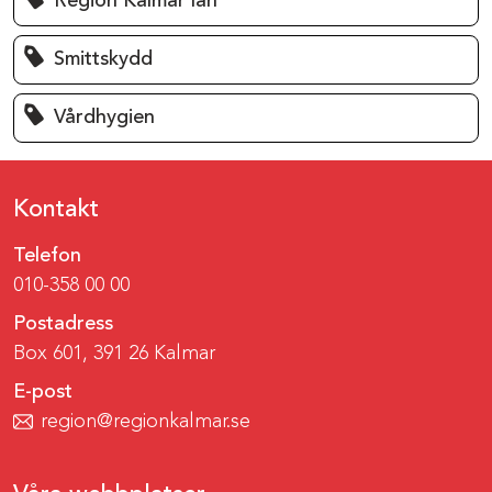
Region Kalmar län
Smittskydd
Vårdhygien
Kontakt
Telefon
010-358 00 00
Postadress
Box 601, 391 26 Kalmar
E-post
region@regionkalmar.se