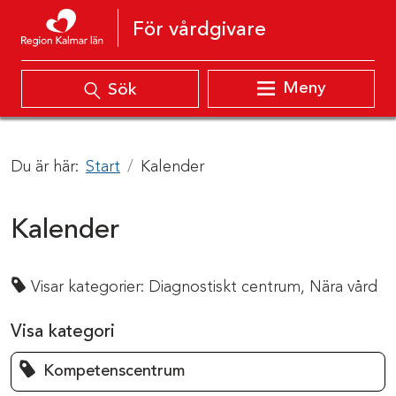
Hoppa till innehåll
För vårdgivare
Meny
Sök
Du är här:
Start
Kalender
Kalender
Visar kategorier:
Diagnostiskt centrum,
Nära vård
Visa kategori
Kompetenscentrum