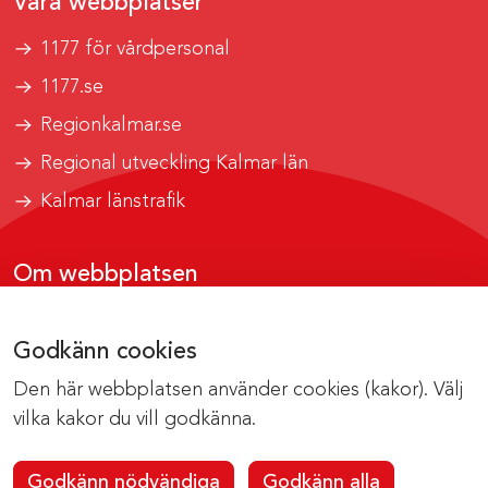
Våra webbplatser
1177 för vårdpersonal
1177.se
Regionkalmar.se
Regional utveckling Kalmar län
Kalmar länstrafik
Om webbplatsen
Tillgänglighetsrapport
Godkänn cookies
Om cookies
Den här webbplatsen använder cookies (kakor). Välj
Kontakta webbredaktionen
vilka kakor du vill godkänna.
Godkänn nödvändiga
Godkänn alla