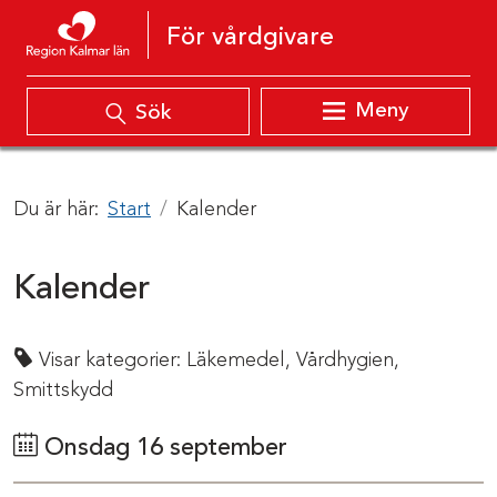
Hoppa till innehåll
För vårdgivare
Meny
Sök
Du är här:
Start
Kalender
Kalender
Visar kategorier:
Läkemedel,
Vårdhygien,
Smittskydd
Onsdag 16 september