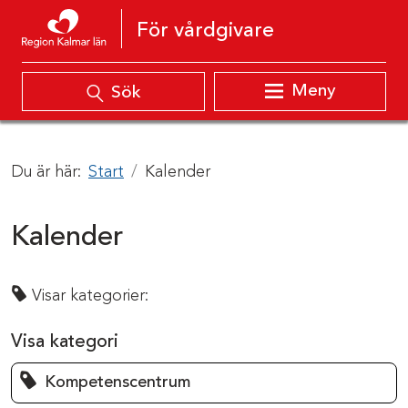
Hoppa till innehåll
För vårdgivare
Meny
Sök
Du är här:
Start
Kalender
Kalender
Visar kategorier:
Visa kategori
Kompetenscentrum