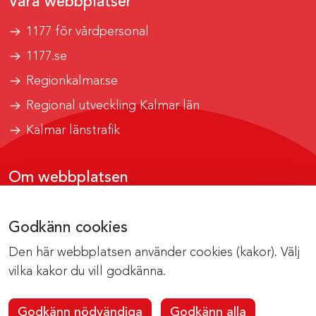
Våra webbplatser
1177 för vårdpersonal
1177.se
Regionkalmar.se
Regional utveckling Kalmar län
Kalmar länstrafik
Om webbplatsen
Tillgänglighetsrapport
Godkänn cookies
Om cookies
Den här webbplatsen använder cookies (kakor). Välj
Kontakta webbredaktionen
vilka kakor du vill godkänna.
Godkänn nödvändiga
Godkänn alla