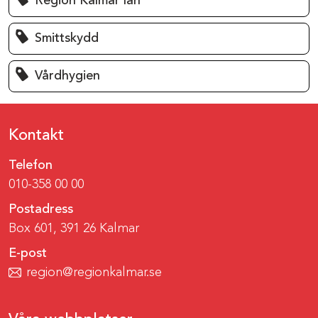
Region Kalmar län
Smittskydd
Vårdhygien
Kontakt
Telefon
010-358 00 00
Postadress
Box 601, 391 26 Kalmar
E-post
region@regionkalmar.se