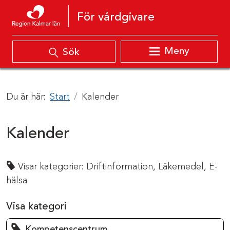
Hoppa till innehåll
För vårdgivare
Meny
Sök
Du är här:
Start
Kalender
Kalender
Visar kategorier:
Driftinformation,
Läkemedel,
E-
hälsa
Visa kategori
Kompetenscentrum