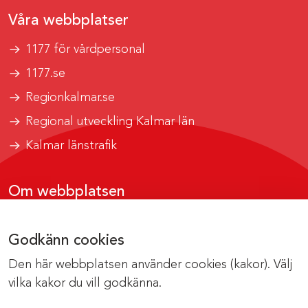
Våra webbplatser
1177 för vårdpersonal
1177.se
Regionkalmar.se
Regional utveckling Kalmar län
Kalmar länstrafik
Om webbplatsen
Tillgänglighetsrapport
Godkänn cookies
Om cookies
Den här webbplatsen använder cookies (kakor). Välj
Kontakta webbredaktionen
vilka kakor du vill godkänna.