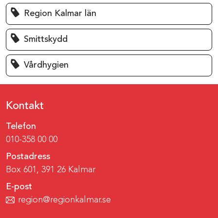
Region Kalmar län
Smittskydd
Vårdhygien
Kontakt
Telefon
010-358 00 00
Postadress
Box 601, 391 26 Kalmar
E-post
region@regionkalmar.se