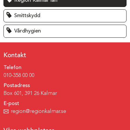
Region Kalmar län
Smittskydd
Vårdhygien
Kontakt
Telefon
010-358 00 00
Postadress
Box 601, 391 26 Kalmar
E-post
region@regionkalmar.se