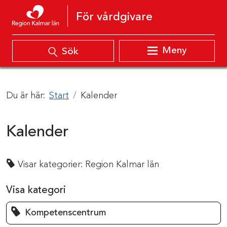
Hoppa till innehåll
För vårdgivare
Meny
Sök
Du är här:
Start
Kalender
Kalender
Visar kategorier:
Region Kalmar län
Visa kategori
Kompetenscentrum