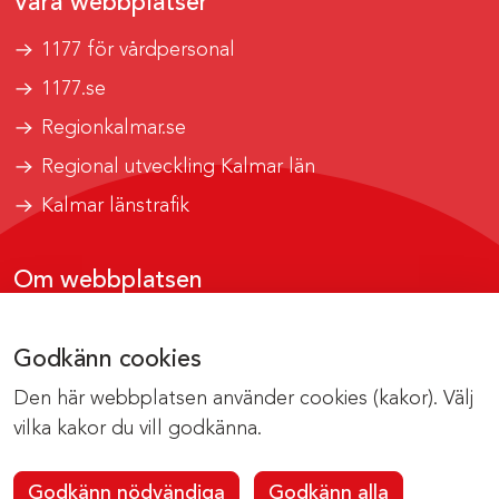
Våra webbplatser
1177 för vårdpersonal
1177.se
Regionkalmar.se
Regional utveckling Kalmar län
Kalmar länstrafik
Om webbplatsen
Tillgänglighetsrapport
Godkänn cookies
Om cookies
Den här webbplatsen använder cookies (kakor). Välj
Kontakta webbredaktionen
vilka kakor du vill godkänna.
Godkänn nödvändiga
Godkänn alla