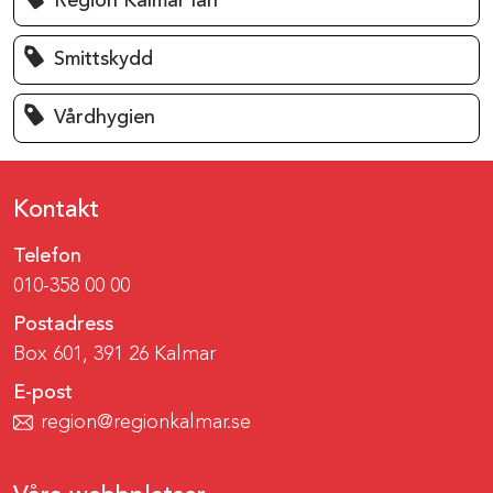
Region Kalmar län
Smittskydd
Vårdhygien
Kontakt
Telefon
010-358 00 00
Postadress
Box 601, 391 26 Kalmar
E-post
region@regionkalmar.se