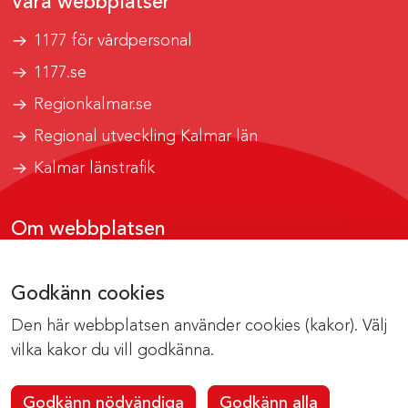
Våra webbplatser
1177 för vårdpersonal
1177.se
Regionkalmar.se
Regional utveckling Kalmar län
Kalmar länstrafik
Om webbplatsen
Tillgänglighetsrapport
Godkänn cookies
Om cookies
Den här webbplatsen använder cookies (kakor). Välj
Kontakta webbredaktionen
vilka kakor du vill godkänna.
Godkänn nödvändiga
Godkänn alla