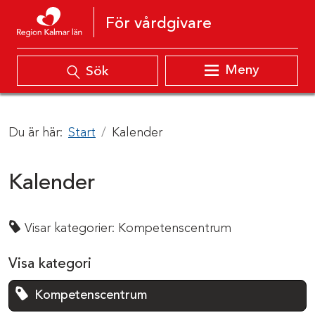
Hoppa till innehåll
För vårdgivare
Meny
Sök
Du är här:
Start
Kalender
Kalender
Visar kategorier:
Kompetenscentrum
Visa kategori
Kompetenscentrum