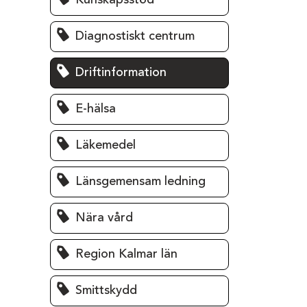
Kunskapsstöd
Diagnostiskt centrum
Driftinformation
E-hälsa
Läkemedel
Länsgemensam ledning
Nära vård
Region Kalmar län
Smittskydd