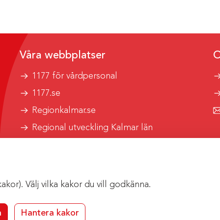
Våra webbplatser
O
1177 för vårdpersonal
1177.se
Regionkalmar.se
Regional utveckling Kalmar län
Kalmar länstrafik
or). Välj vilka kakor du vill godkänna.
a
Hantera kakor