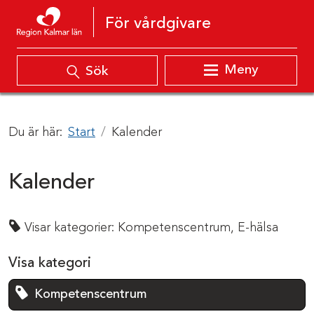
Hoppa till innehåll
För vårdgivare
Meny
Sök
Du är här:
Start
Kalender
Kalender
Visar kategorier:
Kompetenscentrum,
E-hälsa
Visa kategori
Kompetenscentrum