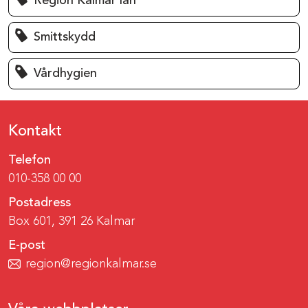
Region Kalmar län
Smittskydd
Vårdhygien
Kontakt
Telefon
010-358 00 00
Postadress
Box 601, 391 26 Kalmar
E-post
region@regionkalmar.se