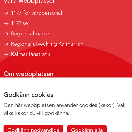
Våra webbplatser
1177 för vårdpersonal
1177.se
Regionkalmar.se
Regional utveckling Kalmar län
Kalmar länstrafik
Om webbplatsen
Tillgänglighetsrapport
Godkänn cookies
Om cookies
Den här webbplatsen använder cookies (kakor). Välj
Kontakta webbredaktionen
vilka kakor du vill godkänna.
Godkänn nödvändiga
Godkänn alla