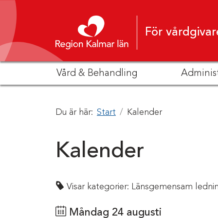
Hoppa till innehåll
För vårdgivar
Vård & Behandling
Adminis
Du är här:
Start
Kalender
Kalender
Visar kategorier:
Länsgemensam lednin
Måndag 24 augusti