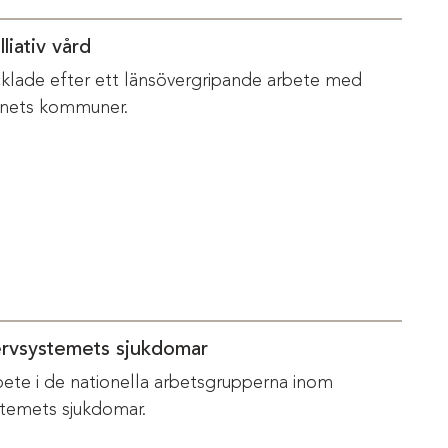
liativ vård
vecklade efter ett länsövergripande arbete med
änets kommuner.
ervsystemets sjukdomar
bete i de nationella arbetsgrupperna inom
temets sjukdomar.