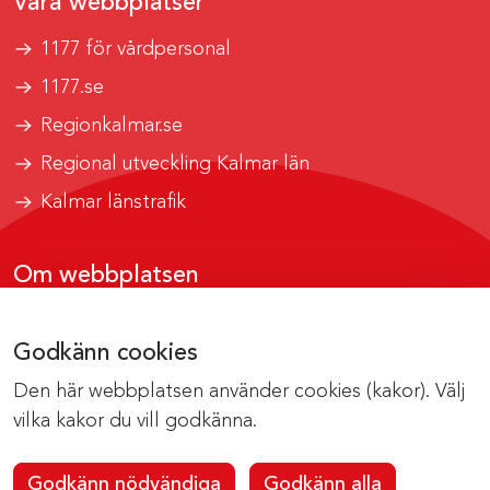
Våra webbplatser
1177 för vårdpersonal
1177.se
Regionkalmar.se
Regional utveckling Kalmar län
Kalmar länstrafik
Om webbplatsen
Tillgänglighetsrapport
Godkänn cookies
Om cookies
Den här webbplatsen använder cookies (kakor). Välj
Kontakta webbredaktionen
vilka kakor du vill godkänna.
Godkänn nödvändiga
Godkänn alla