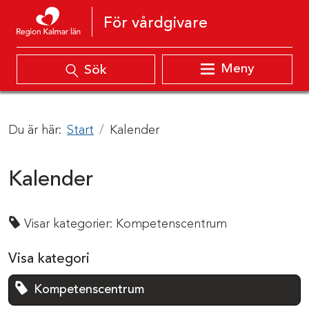
Hoppa till innehåll
För vårdgivare
Meny
Sök
Du är här:
Start
Kalender
Kalender
Visar kategorier:
Kompetenscentrum
Visa kategori
Kompetenscentrum