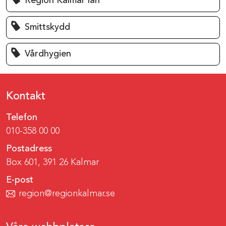
Region Kalmar län
Smittskydd
Vårdhygien
Kontakt
Telefon
010-358 00 00
Postadress
Box 601, 391 26 Kalmar
E-post
region@regionkalmar.se