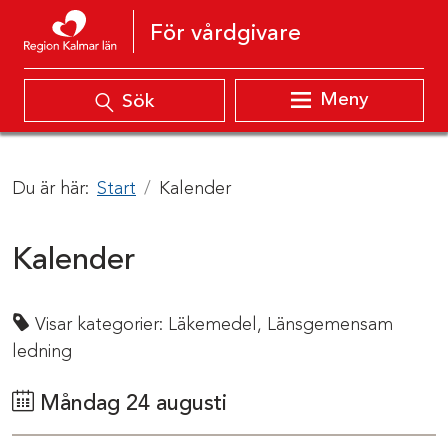
Hoppa till innehåll
För vårdgivare
Meny
Sök
Du är här:
Start
Kalender
Kalender
Visar kategorier:
Läkemedel,
Länsgemensam
ledning
Måndag 24 augusti