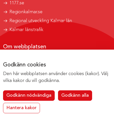
1177.se
Regionkalmar.se
Regional utveckling Kalmar län
Kalmar länstrafik
Om webbplatsen
Tillgänglighetsrapport
Godkänn cookies
Om cookies
Den här webbplatsen använder cookies (kakor). Välj
Kontakta webbredaktionen
vilka kakor du vill godkänna.
Godkänn nödvändiga
Godkänn alla
Hantera kakor