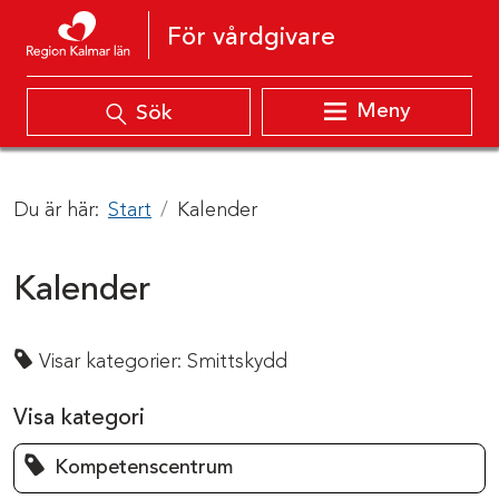
Hoppa till innehåll
För vårdgivare
Meny
Sök
Du är här:
Start
Kalender
Kalender
Visar kategorier:
Smittskydd
Visa kategori
Kompetenscentrum