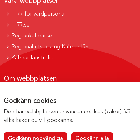
Våra webbplatser
1177 för vårdpersonal
1177.se
Regionkalmar.se
Regional utveckling Kalmar län
Kalmar länstrafik
Om webbplatsen
Tillgänglighetsrapport
Godkänn cookies
Om cookies
Den här webbplatsen använder cookies (kakor). Välj
Kontakta webbredaktionen
vilka kakor du vill godkänna.
Godkänn nödvändiga
Godkänn alla