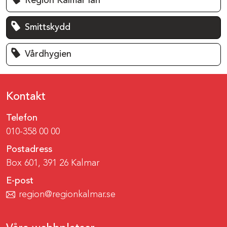
Region Kalmar län
Smittskydd
Vårdhygien
Kontakt
Telefon
010-358 00 00
Postadress
Box 601, 391 26 Kalmar
E-post
region@regionkalmar.se