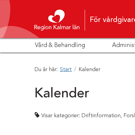
Hoppa till innehåll
För vårdgivar
Vård & Behandling
Adminis
Du är här:
Start
Kalender
Kalender
Visar kategorier:
Driftinformation,
Fors