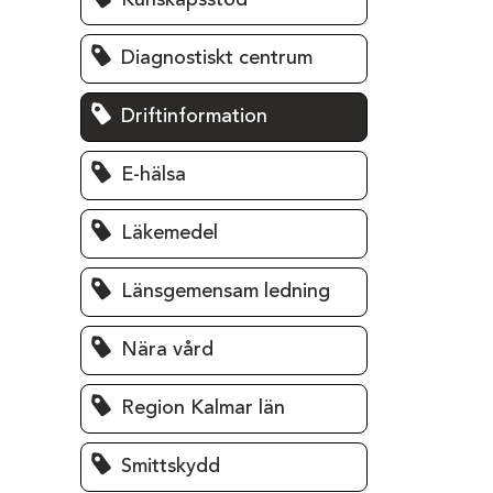
Kunskapsstöd
Diagnostiskt centrum
Driftinformation
E-hälsa
Läkemedel
Länsgemensam ledning
Nära vård
Region Kalmar län
Smittskydd