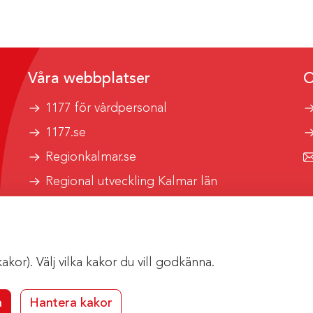
Våra webbplatser
O
1177 för vårdpersonal
1177.se
Regionkalmar.se
Regional utveckling Kalmar län
Kalmar länstrafik
or). Välj vilka kakor du vill godkänna.
a
Hantera kakor