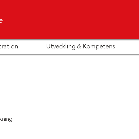
e
tration
Utveckling & Kompetens
kning