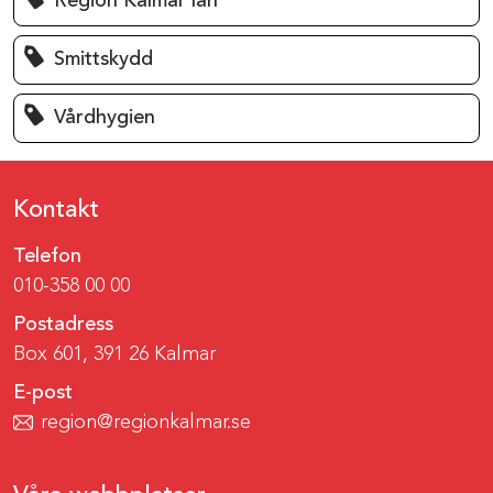
Region Kalmar län
Smittskydd
Vårdhygien
Kontakt
Telefon
010-358 00 00
Postadress
Box 601, 391 26 Kalmar
E-post
region@regionkalmar.se