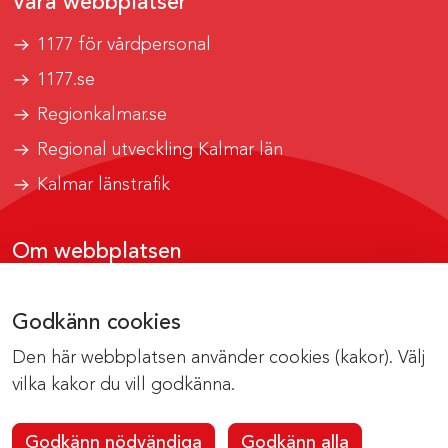
Våra webbplatser
1177 för vårdpersonal
1177.se
Regionkalmar.se
Regional utveckling Kalmar län
Kalmar länstrafik
Om webbplatsen
Tillgänglighetsrapport
Godkänn cookies
Om cookies
Den här webbplatsen använder cookies (kakor). Välj
Kontakta webbredaktionen
vilka kakor du vill godkänna.
Godkänn nödvändiga
Godkänn alla