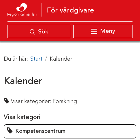
Hoppa till innehåll
För vårdgivare
Meny
Sök
Du är här:
Start
Kalender
Kalender
Visar kategorier:
Forskning
Visa kategori
Kompetenscentrum