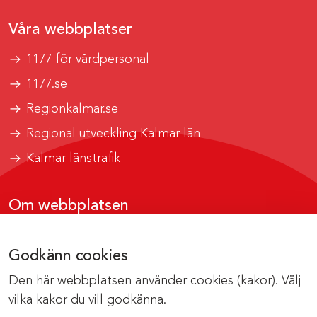
Våra webbplatser
1177 för vårdpersonal
1177.se
Regionkalmar.se
Regional utveckling Kalmar län
Kalmar länstrafik
Om webbplatsen
Tillgänglighetsrapport
Godkänn cookies
Om cookies
Den här webbplatsen använder cookies (kakor). Välj
Kontakta webbredaktionen
vilka kakor du vill godkänna.