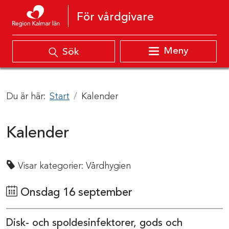
Hoppa till innehåll
För vårdgivare
Meny
Sök
Du är här:
Start
Kalender
Kalender
Visar kategorier:
Vårdhygien
Onsdag 16 september
Disk- och spoldesinfektorer, gods och