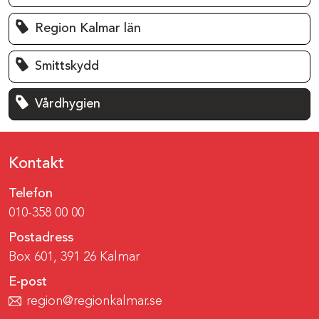
Region Kalmar län
Smittskydd
Vårdhygien
Kontakt
Telefon
010-358 00 00
Postadress
Box 601, 391 26 Kalmar
E-post
region@regionkalmar.se