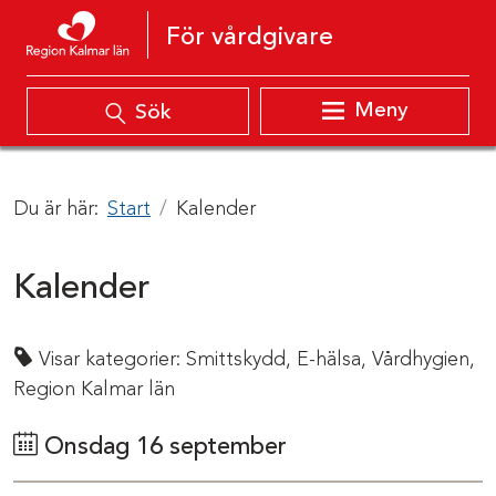
Hoppa till innehåll
För vårdgivare
Meny
Sök
Du är här:
Start
Kalender
Kalender
Visar kategorier:
Smittskydd,
E-hälsa,
Vårdhygien,
Region Kalmar län
Onsdag 16 september