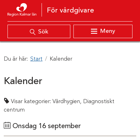
Hoppa till innehåll
För vårdgivare
Meny
Sök
Du är här:
Start
Kalender
Kalender
Visar kategorier:
Vårdhygien,
Diagnostiskt
centrum
Onsdag 16 september