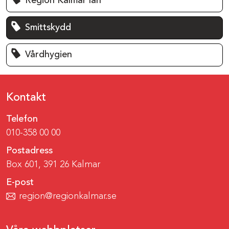
Region Kalmar län
Smittskydd
Vårdhygien
Kontakt
Telefon
010-358 00 00
Postadress
Box 601, 391 26 Kalmar
E-post
region@regionkalmar.se