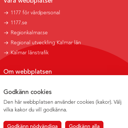
Våra webbplatser
1177 för vårdpersonal
1177.se
Regionkalmar.se
Regional utveckling Kalmar län
Kalmar länstrafik
Om webbplatsen
Tillgänglighetsrapport
Godkänn cookies
Om cookies
Den här webbplatsen använder cookies (kakor). Välj
Kontakta webbredaktionen
vilka kakor du vill godkänna.
Godkänn nödvändiga
Godkänn alla