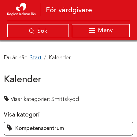
Hoppa till innehåll
För vårdgivare
Meny
Sök
Du är här:
Start
Kalender
Kalender
Visar kategorier:
Smittskydd
Visa kategori
Kompetenscentrum