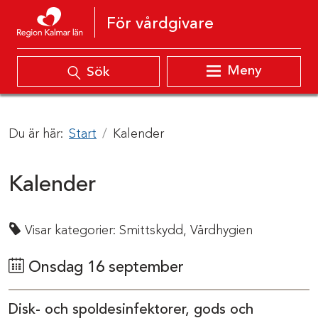
Hoppa till innehåll
För vårdgivare
Meny
Sök
Du är här:
Start
Kalender
Kalender
Visar kategorier:
Smittskydd,
Vårdhygien
Onsdag 16 september
Disk- och spoldesinfektorer, gods och