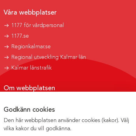
Våra webbplatser
1177 för vårdpersonal
1177.se
Regionkalmar.se
Regional utveckling Kalmar län
Kalmar länstrafik
Om webbplatsen
Tillgänglighetsrapport
Godkänn cookies
Om cookies
Den här webbplatsen använder cookies (kakor). Välj
Kontakta webbredaktionen
vilka kakor du vill godkänna.