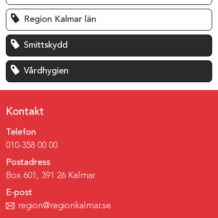
Region Kalmar län
Smittskydd
Vårdhygien
Kontakt
Telefon
010-358 00 00
Postadress
Box 601, 391 26 Kalmar
E-post
region@regionkalmar.se