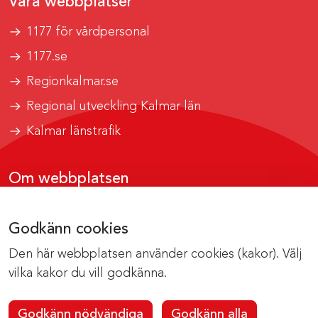
Våra webbplatser
1177 för vårdpersonal
1177.se
Regionkalmar.se
Regional utveckling Kalmar län
Kalmar länstrafik
Om webbplatsen
Tillgänglighetsrapport
Godkänn cookies
Om cookies
Den här webbplatsen använder cookies (kakor). Välj
Kontakta webbredaktionen
vilka kakor du vill godkänna.
Godkänn nödvändiga
Godkänn alla