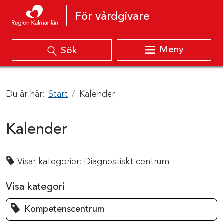
Hoppa till innehåll
För vårdgivare
Meny
Sök
Du är här:
Start
Kalender
Kalender
Visar kategorier:
Diagnostiskt centrum
Visa kategori
Kompetenscentrum