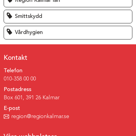
Region Kalmar län
Smittskydd
Vårdhygien
Kontakt
Telefon
010-358 00 00
Postadress
Box 601, 391 26 Kalmar
E-post
region@regionkalmar.se