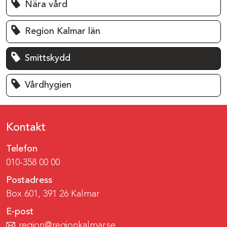
Nära vård
Region Kalmar län
Smittskydd
Vårdhygien
Kontakt
Telefon
010-358 00 00
Postadress
Box 601, 391 26 Kalmar
E-post
region@regionkalmar.se