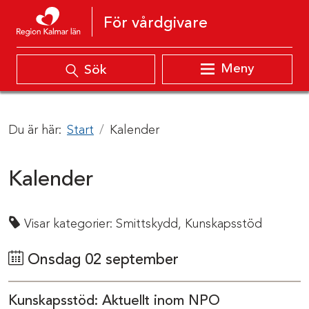
Hoppa till innehåll
För vårdgivare
Meny
Sök
Du är här:
Start
Kalender
Kalender
Visar kategorier:
Smittskydd,
Kunskapsstöd
Onsdag 02 september
Kunskapsstöd: Aktuellt inom NPO