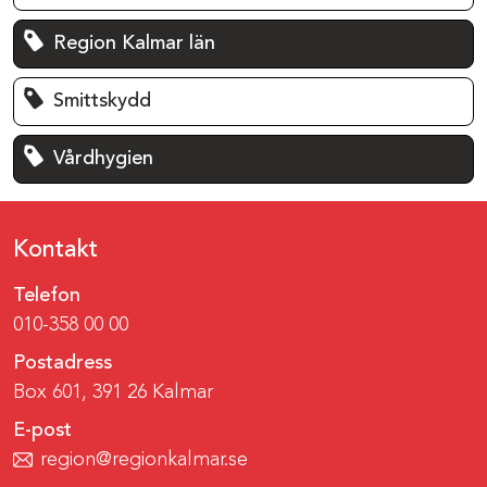
Region Kalmar län
Smittskydd
Vårdhygien
Kontakt
Telefon
010-358 00 00
Postadress
Box 601, 391 26 Kalmar
E-post
region@regionkalmar.se