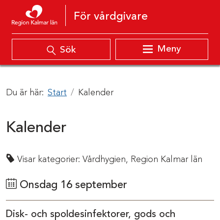
Hoppa till innehåll
För vårdgivare
Meny
Sök
Du är här:
Start
Kalender
Kalender
Visar kategorier:
Vårdhygien,
Region Kalmar län
Onsdag 16 september
Disk- och spoldesinfektorer, gods och