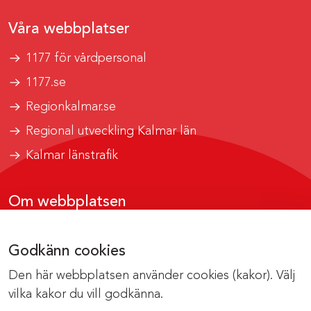
Våra webbplatser
1177 för vårdpersonal
1177.se
Regionkalmar.se
Regional utveckling Kalmar län
Kalmar länstrafik
Om webbplatsen
Tillgänglighetsrapport
Godkänn cookies
Om cookies
Den här webbplatsen använder cookies (kakor). Välj
Kontakta webbredaktionen
vilka kakor du vill godkänna.