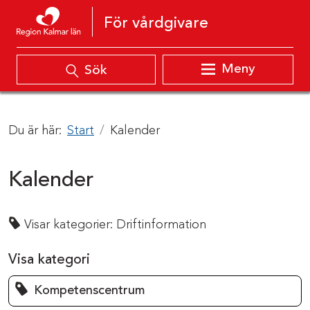
Hoppa till innehåll
För vårdgivare
Meny
Sök
Du är här:
Start
Kalender
Kalender
Visar kategorier:
Driftinformation
Visa kategori
Kompetenscentrum