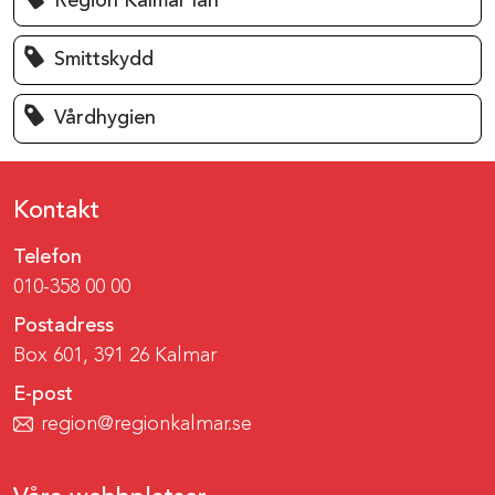
Region Kalmar län
Smittskydd
Vårdhygien
Kontakt
Telefon
010-358 00 00
Postadress
Box 601, 391 26 Kalmar
E-post
region@regionkalmar.se