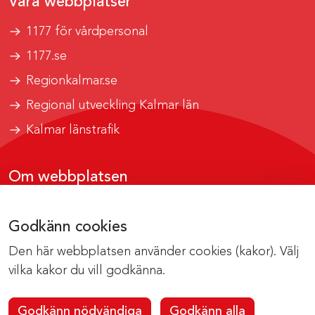
Våra webbplatser
1177 för vårdpersonal
1177.se
Regionkalmar.se
Regional utveckling Kalmar län
Kalmar länstrafik
Om webbplatsen
Tillgänglighetsrapport
Godkänn cookies
Om cookies
Den här webbplatsen använder cookies (kakor). Välj
Kontakta webbredaktionen
vilka kakor du vill godkänna.
Godkänn nödvändiga
Godkänn alla