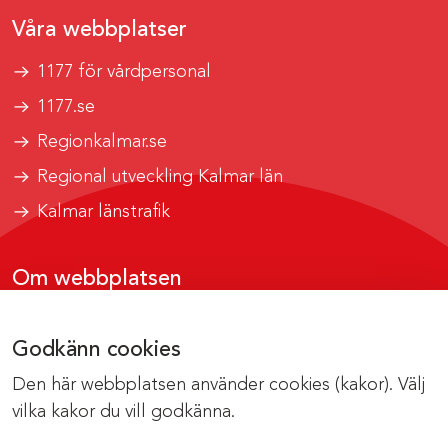
Våra webbplatser
1177 för vårdpersonal
1177.se
Regionkalmar.se
Regional utveckling Kalmar län
Kalmar länstrafik
Om webbplatsen
Tillgänglighetsrapport
Godkänn cookies
Om cookies
Den här webbplatsen använder cookies (kakor). Välj
Kontakta webbredaktionen
vilka kakor du vill godkänna.