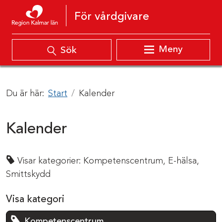
Hoppa till innehåll
För vårdgivare
Meny
Sök
Du är här:
Start
Kalender
Kalender
Visar kategorier:
Kompetenscentrum,
E-hälsa,
Smittskydd
Visa kategori
Kompetenscentrum