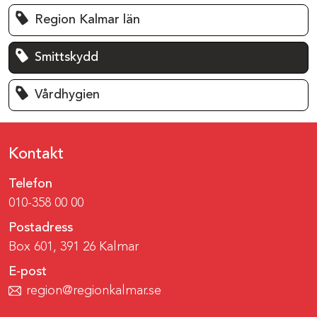
Region Kalmar län
Smittskydd
Vårdhygien
Kontakt
Telefon
010-358 00 00
Postadress
Box 601, 391 26 Kalmar
E-post
region@regionkalmar.se