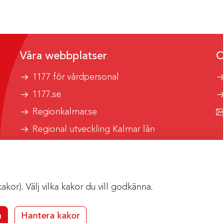
Våra webbplatser
O
1177 för vårdpersonal
1177.se
Regionkalmar.se
Regional utveckling Kalmar län
Kalmar länstrafik
or). Välj vilka kakor du vill godkänna.
a
Hantera kakor