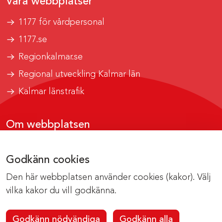
Våra webbplatser
1177 för vårdpersonal
1177.se
Regionkalmar.se
Regional utveckling Kalmar län
Kalmar länstrafik
Om webbplatsen
Tillgänglighetsrapport
Godkänn cookies
Om cookies
Den här webbplatsen använder cookies (kakor). Välj
Kontakta webbredaktionen
vilka kakor du vill godkänna.
Godkänn nödvändiga
Godkänn alla