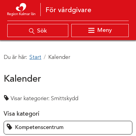
Hoppa till innehåll
För vårdgivare
Meny
Sök
Du är här:
Start
Kalender
Kalender
Visar kategorier:
Smittskydd
Visa kategori
Kompetenscentrum