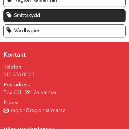
Region Kalmar län
Smittskydd
Vårdhygien
Kontakt
Telefon
010-358 00 00
Postadress
Box 601, 391 26 Kalmar
E-post
region@regionkalmar.se