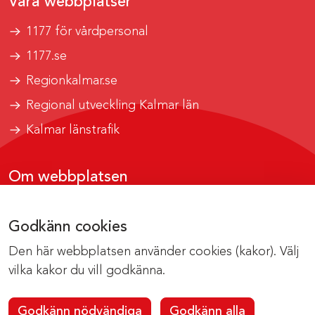
Våra webbplatser
1177 för vårdpersonal
1177.se
Regionkalmar.se
Regional utveckling Kalmar län
Kalmar länstrafik
Om webbplatsen
Tillgänglighetsrapport
Godkänn cookies
Om cookies
Den här webbplatsen använder cookies (kakor). Välj
Kontakta webbredaktionen
vilka kakor du vill godkänna.
Godkänn nödvändiga
Godkänn alla