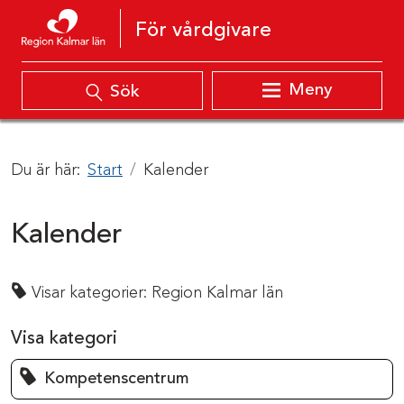
Hoppa till innehåll
För vårdgivare
Meny
Sök
Du är här:
Start
Kalender
Kalender
Visar kategorier:
Region Kalmar län
Visa kategori
Kompetenscentrum