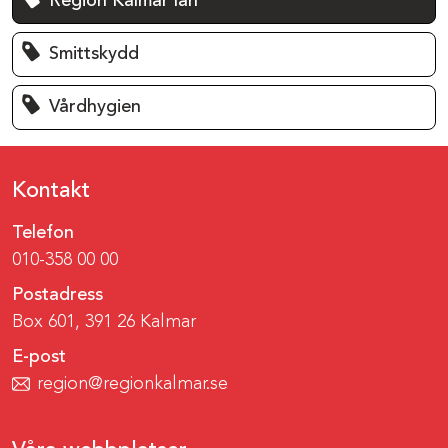
Region Kalmar län
Smittskydd
Vårdhygien
Kontakt
Telefon
010-358 00 00
Postadress
Box 601, 391 26 Kalmar
E-post
region@regionkalmar.se