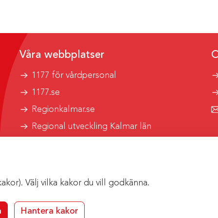
Våra webbplatser
O
1177 för vårdpersonal
1177.se
Regionkalmar.se
Regional utveckling Kalmar län
Kalmar länstrafik
or). Välj vilka kakor du vill godkänna.
a
Hantera kakor