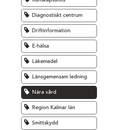
Kunskapsstöd
Diagnostiskt centrum
Driftinformation
E-hälsa
Läkemedel
Länsgemensam ledning
Nära vård
Region Kalmar län
Smittskydd