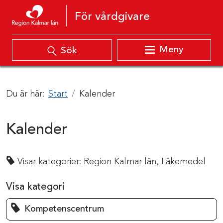
Hoppa till innehåll
För vårdgivare
Meny
Sök
Du är här:
Start
Kalender
Kalender
Visar kategorier:
Region Kalmar län,
Läkemedel
Visa kategori
Kompetenscentrum