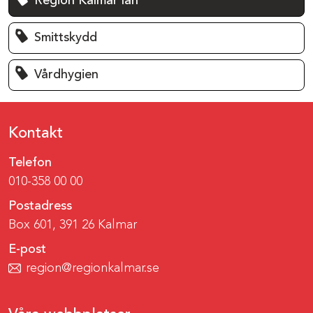
Region Kalmar län
Smittskydd
Vårdhygien
Kontakt
Telefon
010-358 00 00
Postadress
Box 601, 391 26 Kalmar
E-post
region@regionkalmar.se