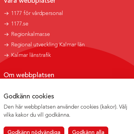
Våra webbplatser
1177 för vårdpersonal
1177.se
Regionkalmar.se
Regional utveckling Kalmar län
Kalmar länstrafik
Om webbplatsen
Tillgänglighetsrapport
Godkänn cookies
Om cookies
Den här webbplatsen använder cookies (kakor). Välj
Kontakta webbredaktionen
vilka kakor du vill godkänna.
Godkänn nödvändiga
Godkänn alla