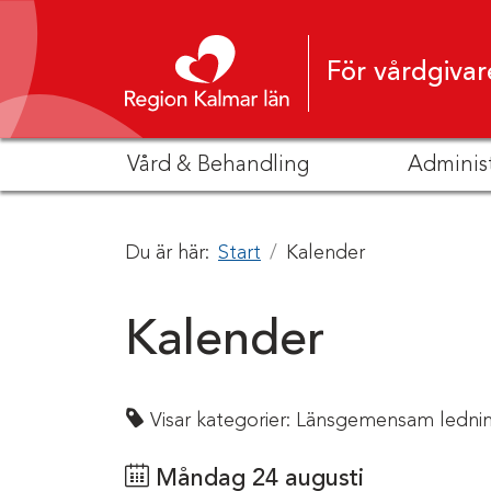
Hoppa till innehåll
För vårdgivar
Vård & Behandling
Adminis
Du är här:
Start
Kalender
Kalender
Visar kategorier:
Länsgemensam lednin
Måndag 24 augusti