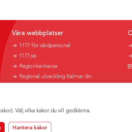
Våra webbplatser
O
1177 för vårdpersonal
1177.se
Regionkalmar.se
Regional utveckling Kalmar län
Kalmar länstrafik
or). Välj vilka kakor du vill godkänna.
a
Hantera kakor