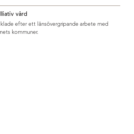
liativ vård
vecklade efter ett länsövergripande arbete med
änets kommuner.