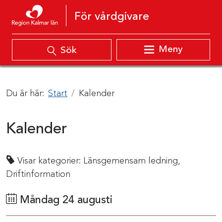
Hoppa till innehåll
För vårdgivare
Meny
Sök
Du är här:
Start
Kalender
Kalender
Visar kategorier:
Länsgemensam ledning,
Driftinformation
Måndag 24 augusti