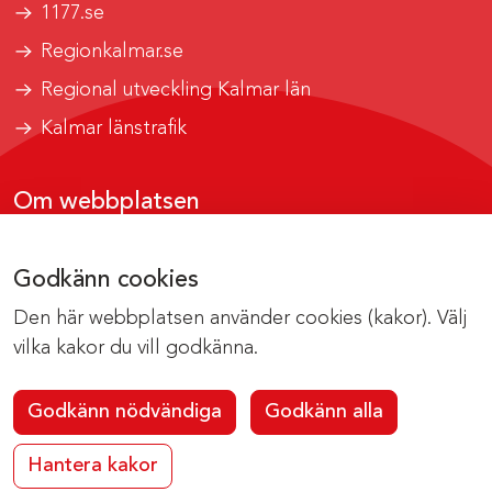
1177.se
Regionkalmar.se
Regional utveckling Kalmar län
Kalmar länstrafik
Om webbplatsen
Tillgänglighetsrapport
Godkänn cookies
Om cookies
Den här webbplatsen använder cookies (kakor). Välj
Kontakta webbredaktionen
vilka kakor du vill godkänna.
Godkänn nödvändiga
Godkänn alla
Hantera kakor