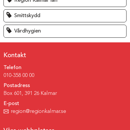
Region Kalmar län
Smittskydd
Vårdhygien
Kontakt
Telefon
010-358 00 00
Postadress
Box 601, 391 26 Kalmar
E-post
region@regionkalmar.se