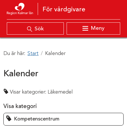
Hoppa till innehåll
För vårdgivare
Meny
Sök
Du är här:
Start
Kalender
Kalender
Visar kategorier:
Läkemedel
Visa kategori
Kompetenscentrum