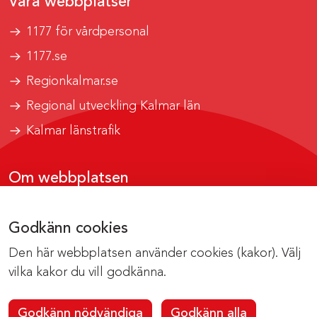
Våra webbplatser
1177 för vårdpersonal
1177.se
Regionkalmar.se
Regional utveckling Kalmar län
Kalmar länstrafik
Om webbplatsen
Tillgänglighetsrapport
Godkänn cookies
Om cookies
Den här webbplatsen använder cookies (kakor). Välj
Kontakta webbredaktionen
vilka kakor du vill godkänna.
Godkänn nödvändiga
Godkänn alla