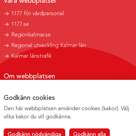
Våra webbplatser
1177 för vårdpersonal
1177.se
Regionkalmar.se
Regional utveckling Kalmar län
Kalmar länstrafik
Om webbplatsen
Tillgänglighetsrapport
Godkänn cookies
Om cookies
Den här webbplatsen använder cookies (kakor). Välj
Kontakta webbredaktionen
vilka kakor du vill godkänna.
Godkänn nödvändiga
Godkänn alla