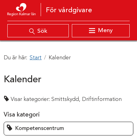
Hoppa till innehåll
För vårdgivare
Meny
Sök
Du är här:
Start
Kalender
Kalender
Visar kategorier:
Smittskydd,
Driftinformation
Visa kategori
Kompetenscentrum