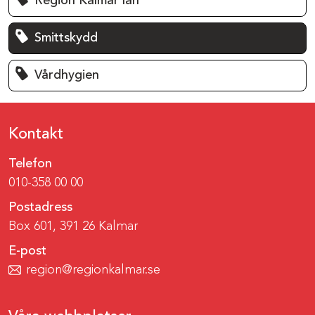
Region Kalmar län
Smittskydd
Vårdhygien
Kontakt
Telefon
010-358 00 00
Postadress
Box 601, 391 26 Kalmar
E-post
region@regionkalmar.se