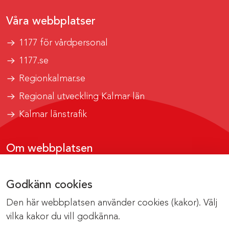
Våra webbplatser
1177 för vårdpersonal
1177.se
Regionkalmar.se
Regional utveckling Kalmar län
Kalmar länstrafik
Om webbplatsen
Tillgänglighetsrapport
Godkänn cookies
Om cookies
Den här webbplatsen använder cookies (kakor). Välj
Kontakta webbredaktionen
vilka kakor du vill godkänna.