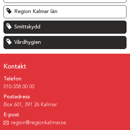
Region Kalmar län
Smittskydd
Vårdhygien
Kontakt
Telefon
010-358 00 00
Postadress
Box 601, 391 26 Kalmar
E-post
region@regionkalmar.se