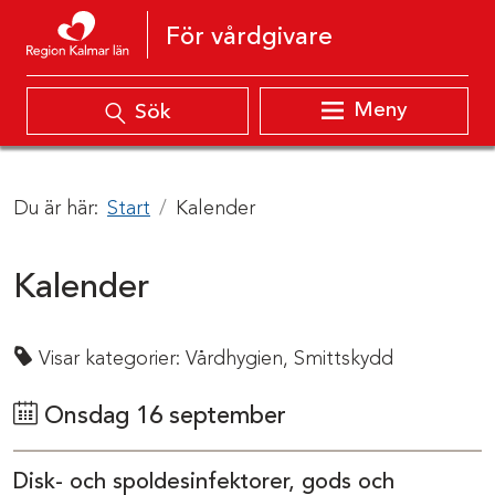
Hoppa till innehåll
För vårdgivare
Meny
Sök
Du är här:
Start
Kalender
Kalender
Visar kategorier:
Vårdhygien,
Smittskydd
Onsdag 16 september
Disk- och spoldesinfektorer, gods och