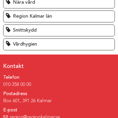
Nära vård
Region Kalmar län
Smittskydd
Vårdhygien
Kontakt
Telefon
010-358 00 00
Postadress
Box 601, 391 26 Kalmar
E-post
region@regionkalmar.se