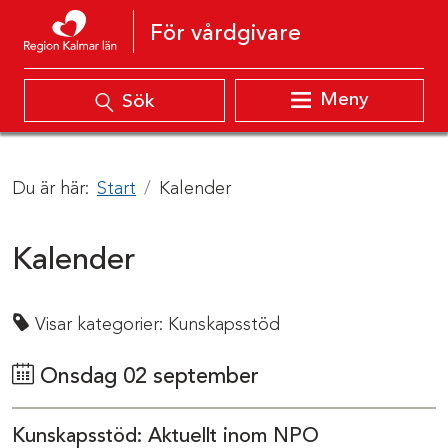
Hoppa till innehåll
För vårdgivare
Meny
Sök
Du är här:
Start
Kalender
Kalender
Visar kategorier:
Kunskapsstöd
Onsdag 02 september
Kunskapsstöd: Aktuellt inom NPO