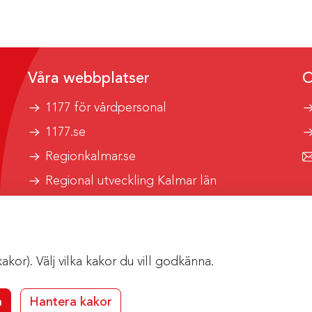
Våra webbplatser
O
1177 för vårdpersonal
1177.se
Regionkalmar.se
Regional utveckling Kalmar län
Kalmar länstrafik
or). Välj vilka kakor du vill godkänna.
a
Hantera kakor