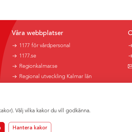
Våra webbplatser
O
1177 för vårdpersonal
1177.se
Regionkalmar.se
Regional utveckling Kalmar län
Kalmar länstrafik
or). Välj vilka kakor du vill godkänna.
a
Hantera kakor