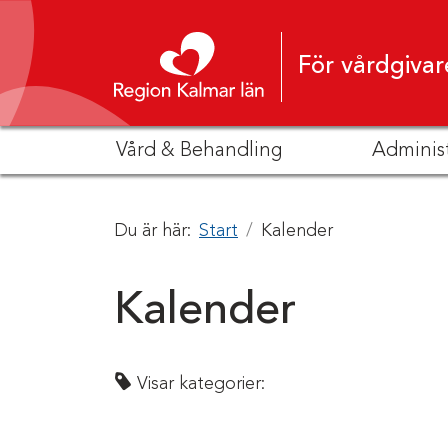
Hoppa till innehåll
För vårdgivar
Vård & Behandling
Adminis
Du är här:
Start
Kalender
Kalender
Visar kategorier: