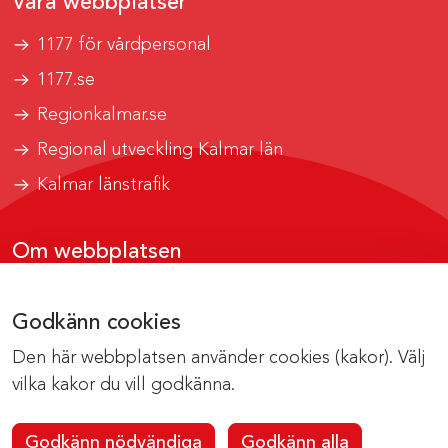
Våra webbplatser
1177 för vårdpersonal
1177.se
Regionkalmar.se
Regional utveckling Kalmar län
Kalmar länstrafik
Om webbplatsen
Tillgänglighetsrapport
Godkänn cookies
Om cookies
Den här webbplatsen använder cookies (kakor). Välj
Kontakta webbredaktionen
vilka kakor du vill godkänna.
Godkänn nödvändiga
Godkänn alla