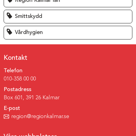
Region Kalmar län
Smittskydd
Vårdhygien
Kontakt
Telefon
010-358 00 00
Postadress
Box 601, 391 26 Kalmar
E-post
region@regionkalmar.se