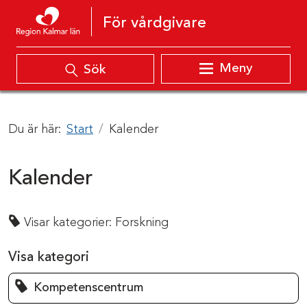
Hoppa till innehåll
För vårdgivare
Meny
Sök
Du är här:
Start
Kalender
Kalender
Visar kategorier:
Forskning
Visa kategori
Kompetenscentrum