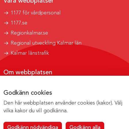
Våra webbplatser
1177 för vårdpersonal
1177.se
Regionkalmar.se
Regional utveckling Kalmar län
Kalmar länstrafik
Om webbplatsen
Tillgänglighetsrapport
Godkänn cookies
Om cookies
Den här webbplatsen använder cookies (kakor). Välj
Kontakta webbredaktionen
vilka kakor du vill godkänna.
Godkänn nödvändiga
Godkänn alla