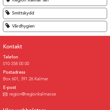
Region Kalmar län
Smittskydd
Vårdhygien
Kontakt
Telefon
010-358 00 00
Postadress
Box 601, 391 26 Kalmar
E-post
region@regionkalmar.se