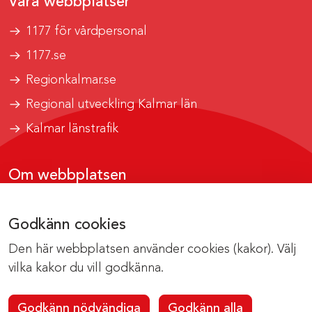
Våra webbplatser
1177 för vårdpersonal
1177.se
Regionkalmar.se
Regional utveckling Kalmar län
Kalmar länstrafik
Om webbplatsen
Tillgänglighetsrapport
Godkänn cookies
Om cookies
Den här webbplatsen använder cookies (kakor). Välj
Kontakta webbredaktionen
vilka kakor du vill godkänna.
Godkänn nödvändiga
Godkänn alla