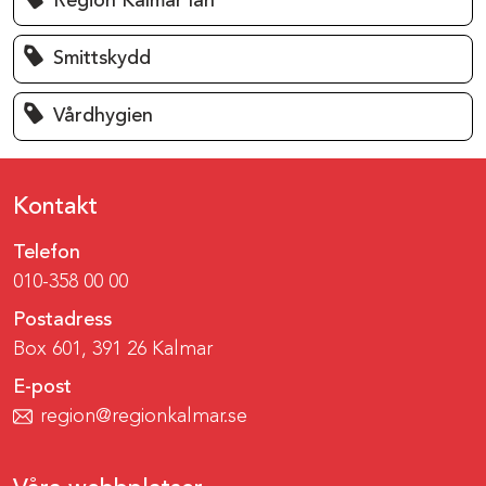
Region Kalmar län
Smittskydd
Vårdhygien
Kontakt
Telefon
010-358 00 00
Postadress
Box 601, 391 26 Kalmar
E-post
region@regionkalmar.se