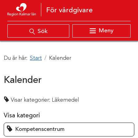
Hoppa till innehåll
För vårdgivare
Meny
Sök
Du är här:
Start
Kalender
Kalender
Visar kategorier:
Läkemedel
Visa kategori
Kompetenscentrum