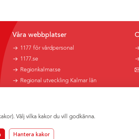
Våra webbplatser
O
1177 för vårdpersonal
1177.se
Regionkalmar.se
Regional utveckling Kalmar län
Kalmar länstrafik
or). Välj vilka kakor du vill godkänna.
a
Hantera kakor