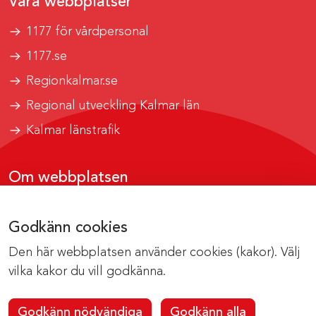
Våra webbplatser
1177 för vårdpersonal
1177.se
Regionkalmar.se
Regional utveckling Kalmar län
Kalmar länstrafik
Om webbplatsen
Tillgänglighetsrapport
Godkänn cookies
Om cookies
Den här webbplatsen använder cookies (kakor). Välj
Kontakta webbredaktionen
vilka kakor du vill godkänna.
Godkänn nödvändiga
Godkänn alla