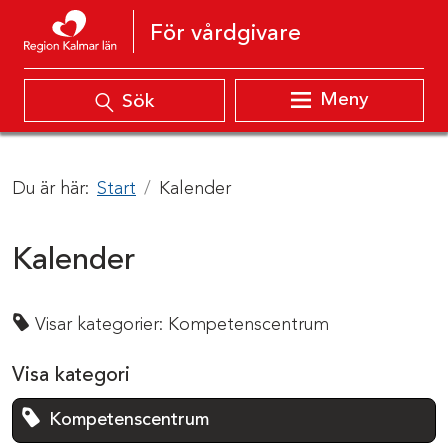
Hoppa till innehåll
För vårdgivare
Meny
Sök
Du är här:
Start
Kalender
Kalender
Visar kategorier:
Kompetenscentrum
Visa kategori
Kompetenscentrum