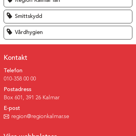
Region Kalmar län
Smittskydd
Vårdhygien
Kontakt
Telefon
010-358 00 00
Postadress
Box 601, 391 26 Kalmar
E-post
region@regionkalmar.se