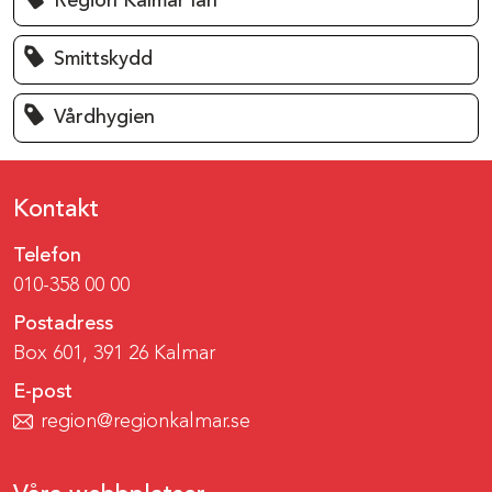
Region Kalmar län
Smittskydd
Vårdhygien
Kontakt
Telefon
010-358 00 00
Postadress
Box 601, 391 26 Kalmar
E-post
region@regionkalmar.se