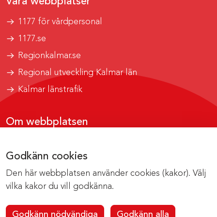
Våra webbplatser
1177 för vårdpersonal
1177.se
Regionkalmar.se
Regional utveckling Kalmar län
Kalmar länstrafik
Om webbplatsen
Tillgänglighetsrapport
Godkänn cookies
Om cookies
Den här webbplatsen använder cookies (kakor). Välj
Kontakta webbredaktionen
vilka kakor du vill godkänna.
Godkänn nödvändiga
Godkänn alla