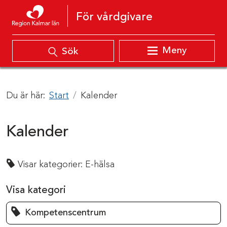
Hoppa till innehåll
För vårdgivare
Meny
Sök
Du är här:
Start
Kalender
Kalender
Visar kategorier:
E-hälsa
Visa kategori
Kompetenscentrum