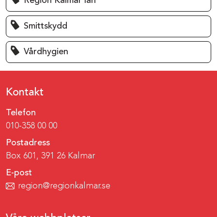
Region Kalmar län
Smittskydd
Vårdhygien
Kontakt
Telefon
010-358 00 00
Postadress
Box 601, 391 26 Kalmar
E-post
region@regionkalmar.se