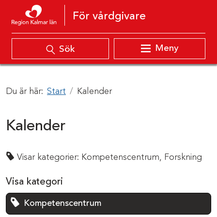
Hoppa till innehåll
För vårdgivare
Meny
Sök
Du är här:
Start
Kalender
Kalender
Visar kategorier:
Kompetenscentrum,
Forskning
Visa kategori
Kompetenscentrum