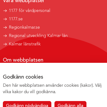
Våra webbplatser
1177 för vårdpersonal
1177.se
Regionkalmar.se
Regional utveckling Kalmar län
Kalmar länstrafik
Om webbplatsen
Tillgänglighetsrapport
Godkänn cookies
Om cookies
Den här webbplatsen använder cookies (kakor). Välj
Kontakta webbredaktionen
vilka kakor du vill godkänna.
Godkänn nödvändiga
Godkänn alla