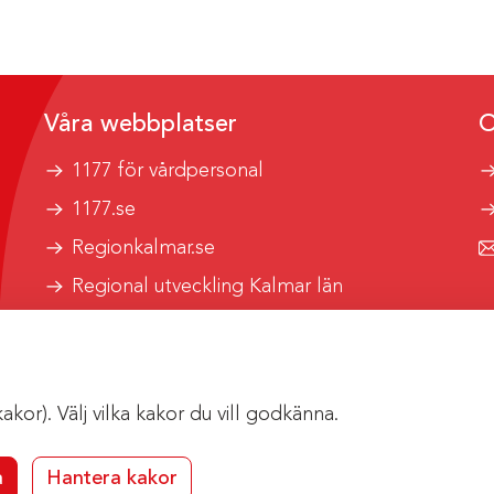
Våra webbplatser
O
1177 för vårdpersonal
1177.se
Regionkalmar.se
Regional utveckling Kalmar län
Kalmar länstrafik
or). Välj vilka kakor du vill godkänna.
a
Hantera kakor