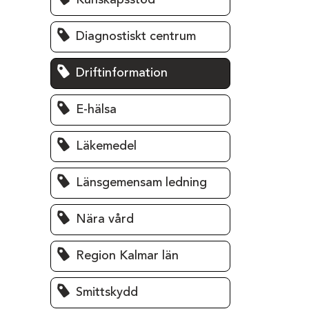
Kunskapsstöd
Diagnostiskt centrum
Driftinformation
E-hälsa
Läkemedel
Länsgemensam ledning
Nära vård
Region Kalmar län
Smittskydd