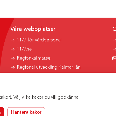
Våra webbplatser
O
1177 för vårdpersonal
1177.se
Regionkalmar.se
Regional utveckling Kalmar län
Kalmar länstrafik
or). Välj vilka kakor du vill godkänna.
a
Hantera kakor