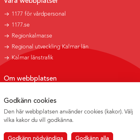
Våra webbplatser
1177 för vårdpersonal
1177.se
Regionkalmar.se
Regional utveckling Kalmar län
Kalmar länstrafik
Om webbplatsen
Tillgänglighetsrapport
Godkänn cookies
Om cookies
Den här webbplatsen använder cookies (kakor). Välj
Kontakta webbredaktionen
vilka kakor du vill godkänna.
Godkänn nödvändiga
Godkänn alla