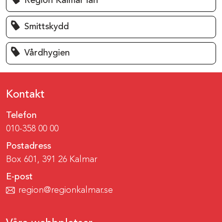
Region Kalmar län
Smittskydd
Vårdhygien
Kontakt
Telefon
010-358 00 00
Postadress
Box 601, 391 26 Kalmar
E-post
region@regionkalmar.se