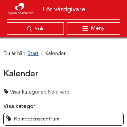
Hoppa till innehåll
För vårdgivare
Meny
Sök
Du är här:
Start
Kalender
Kalender
Visar kategorier:
Nära vård
Visa kategori
Kompetenscentrum