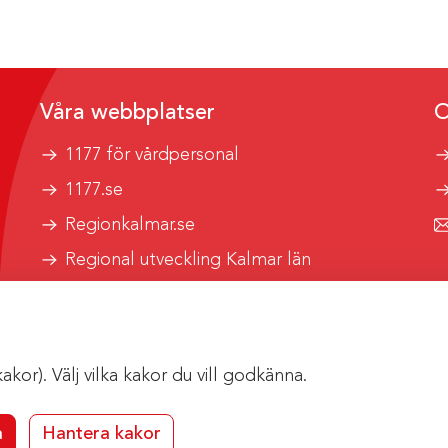
Våra webbplatser
O
1177 för vårdpersonal
1177.se
Regionkalmar.se
Regional utveckling Kalmar län
Kalmar länstrafik
or). Välj vilka kakor du vill godkänna.
a
Hantera kakor